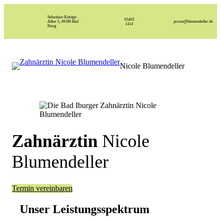
Sebastian-Kneipp-
05403
Allee 5, 49186 Bad
praxis@blumendeller.de
1414
Iburg
Nicole Blumendeller
Zahnärztin
Nicole
Blumendeller
Termin vereinbaren
Unser Leistungsspektrum